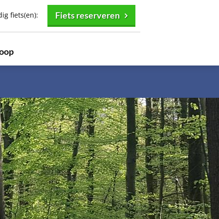
Fiets reserveren
g fiets(en):
oop