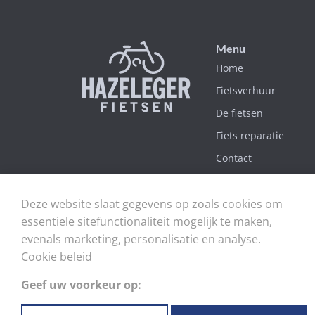
Menu
Home
Fietsverhuur
De fietsen
Fiets reparatie
Contact
Verkoop
Deze website slaat gegevens op zoals cookies om
essentiele sitefunctionaliteit mogelijk te maken,
evenals marketing, personalisatie en analyse.
Cookie beleid
Geef uw voorkeur op:
Fietsverhuur Vierhouten
Fietsverhuur E