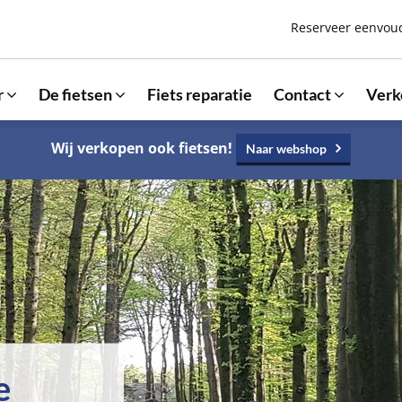
Reserveer eenvoudi
r
De fietsen
Fiets reparatie
Contact
Verk
Wij verkopen ook fietsen!
Naar webshop
e