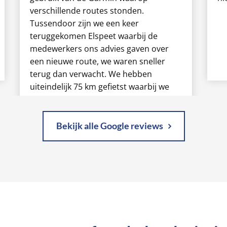
verschillende routes stonden.
Tussendoor zijn we een keer
teruggekomen Elspeet waarbij de
medewerkers ons advies gaven over
een nieuwe route, we waren sneller
terug dan verwacht. We hebben
uiteindelijk 75 km gefietst waarbij we
verschillende routes gecombineerd
hebben. Het was een heerlijke
herfstdag. Super genoten, uitstekende
Bekijk alle Google reviews
service bij Hazeleger.