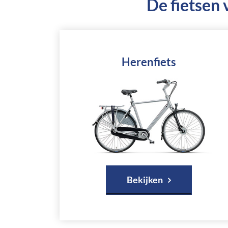
De fietsen 
Herenfiets
Bekijken